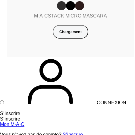
M·A·CSTACK MICRO MASCARA
Chargement
CONNEXION
S’inscrire
S’inscrire
Mon M·A·C
Vous n’avez pas de compte?
S’inscrire