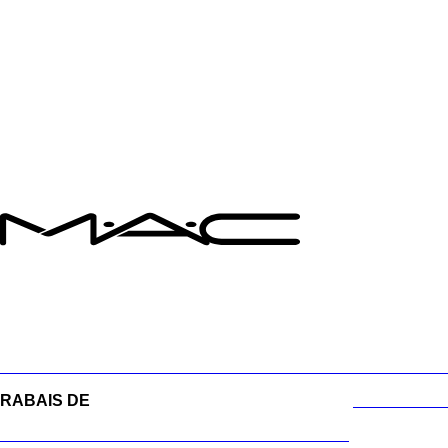
INSCRIVEZ-VOUS À M·A·C LOVER ET OBTENEZ UN RABA
INSCRIVEZ-VOUS À M·A·C LOVER ET OBTENEZ UN RABAI
RABAIS DE
30 % SUR CERTAINS PRODUITS!
MAGASINE
RABAIS DE 30 % SUR CERTAINS PRODUITS!