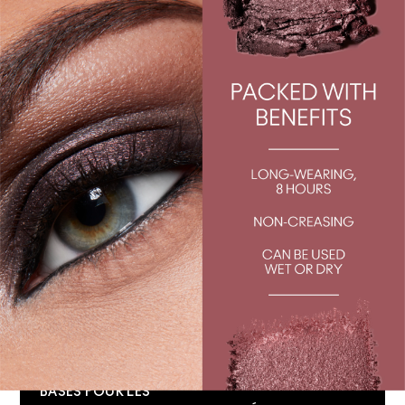
FARDS À PAUPIÈRES
BASES DE
MAQUILLAGE
LIGNEURS POUR LES
YEUX
BASES POUR LES
YEUX
MASCARAS
BASES POUR LÈVRES
SOURCILS
BRUMES FIXATRICES
FAUX CILS
MAGASINER TOUS
LES SOINS DE LA
PALETTES +
PEAU
TROUSSES POUR LES
YEUX
BASES POUR LES