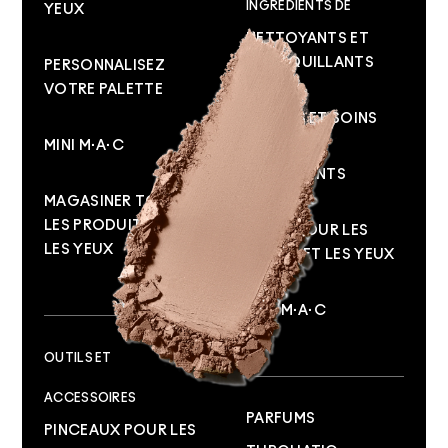
INGRÉDIENTS DE
YEUX
NETTOYANTS ET
DÉMAQUILLANTS
PERSONNALISEZ
VOTRE PALETTE
SÉRUMS ET SOINS
MINI M·A·C
HYDRATANTS
MAGASINER TOUS
LES PRODUITS POUR
SOINS POUR LES
LES YEUX
LÈVRES ET LES YEUX
MINI M·A·C
OUTILS ET
ACCESSOIRES
PARFUMS
PINCEAUX POUR LES