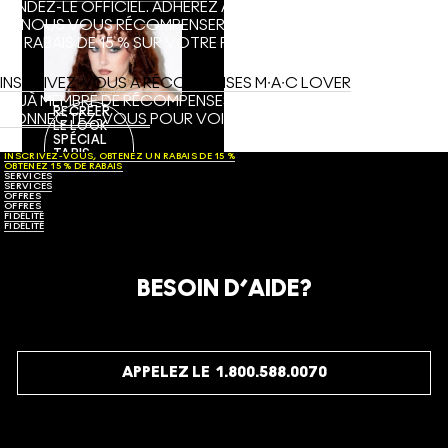
RENDEZ-LE OFFICIEL. ADHÉREZ À NOTRE PROGRAMME FIDÉLITÉ
ET NOUS VOUS RÉCOMPENSERONS, EN COMMENÇANT AVEC
UN RABAIS DE 15 % SUR VOTRE PROCHAIN ACHAT.
INSCRIVEZ-VOUS À RÉCOMPENSES M∙A∙C LOVER
DÉJÀ MEMBRE DE RÉCOMPENSES M∙A∙C LOVER?
RECRÉER
CONNECTEZ-VOUS
POUR VOIR VOS AVANTAGES.
LE LOOK
SPÉCIAL
TAPIS
INSCRIVEZ-VOUS, OBTENEZ UN RABAIS DE 15 %
OBTENEZ 15 % DE RABAIS
ROUGE DE
SERVICES
CHAPPELL
SERVICES
ROAN
OFFRES
OFFRES
Notre ambassadrice de
FIDÉLITÉ
FIDÉLITÉ
marque mondiale porte
exclusivement du M·A·C
pour son look médiéval
fantastique lors de la plus
BESOIN D’AIDE?
grande soirée musicale
de l’année.
OBTENEZ LE STYLE
APPELEZ LE 1.800.588.0070