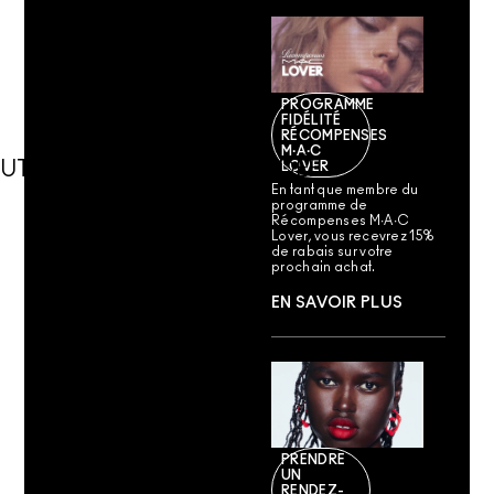
PROGRAMME
FIDÉLITÉ
RÉCOMPENSES
M∙A∙C
UTILISATION RECOMMANDÉE
LOVER
En tant que membre du
programme de
Récompenses M∙A∙C
Lover, vous recevrez 15%
de rabais sur votre
prochain achat.
EN SAVOIR PLUS
PRENDRE
UN
RENDEZ-