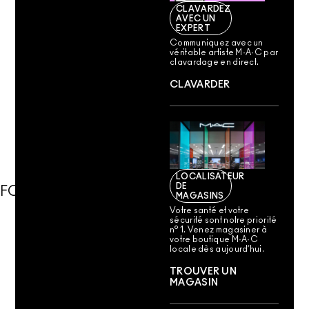
CLAVARDEZ
AVEC UN
EXPERT
Communiquez avec un
véritable artiste M·A·C par
clavardage en direct.
CLAVARDER
LOCALISATEUR
DE
FORMULE SANS
MAGASINS
Votre santé et votre
sécurité sont notre priorité
n° 1. Venez magasiner à
votre boutique M·A·C
locale dès aujourd’hui.
TROUVER UN
MAGASIN