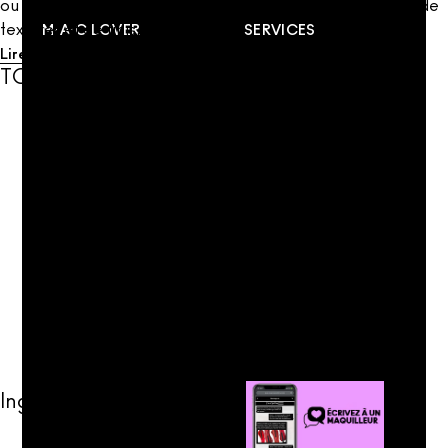
ou sèche. Disponible dans un kaléidoscope de couleurs, de
textures et de finis.
M·A·C LOVER
SERVICES
Lire plus
Lire moins
TOUS LES BIENFAITS
Ingrédients