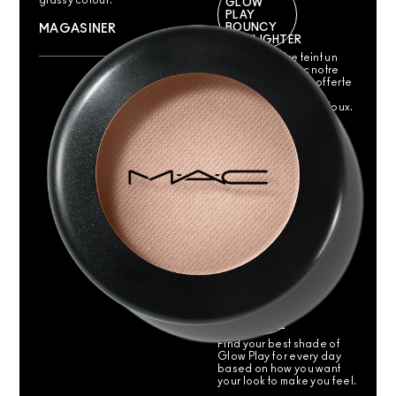
GLOW
PLAY
BOUNCY
MAGASINER
HIGHLIGHTER
Donnez à votre teint un
aspect hâlé avec notre
poudre bronzante offerte
en finis lumineux
dimensionnel et mat doux.
MAGASINER LES
8 NUANCES
MAKEUP
YOUR
MOOD
GLOW
PLAY QUIZ
Find your best shade of
Glow Play for every day
based on how you want
your look to make you feel.