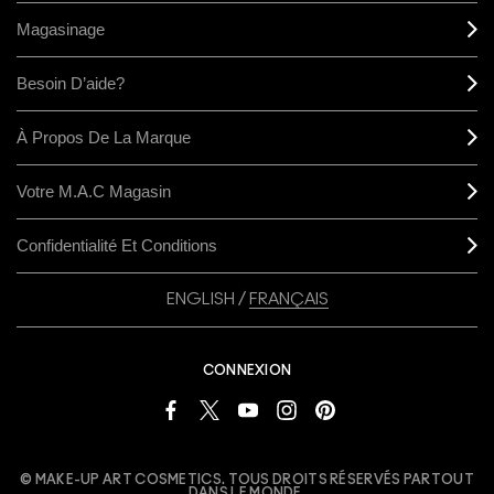
Magasinage
M·A·CZINE :
SLAYYYTER
The pop star talks her
Besoin D’aide?
breakout album, love for
all things Midwest, and
why overdressing is a total
myth.
À Propos De La Marque
LIRE PLUS
Votre M.A.C Magasin
NOUS APPELER :
Confidentialité Et Conditions
1 800 588-0070
ENVOYER UN
ENGLISH
/
FRANÇAIS
COURRIEL
CONNEXION
© MAKE-UP ART COSMETICS. TOUS DROITS RÉSERVÉS PARTOUT
DANS LE MONDE.