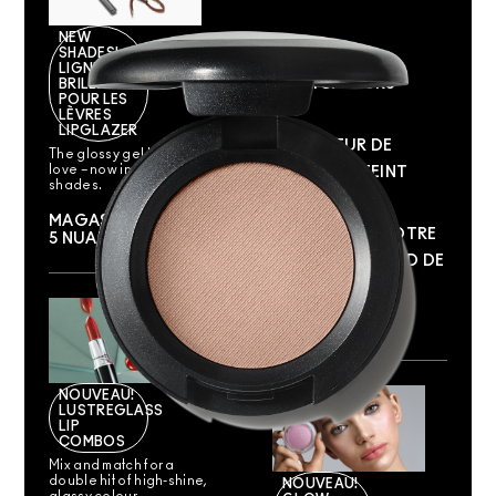
NEW
SHADES!
ÉPONGES ET
LIGNEUR
APPLICATEURS
BRILLANT
POUR LES
LÈVRES
LIPGLAZER
SÉLECTEUR DE
The glossy gel liner you
love – now in five new
FONDS DE TEINT
shades.
MAGASINER LES
COMPRENEZ VOTRE
5 NUANCES
NUANCE DE FOND DE
TEINT M·A·C
NOUVEAU!
LUSTREGLASS
LIP
COMBOS
Mix and match for a
double hit of high-shine,
NOUVEAU!
glassy colour.